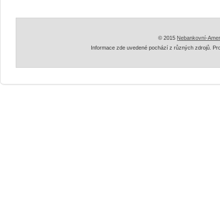
© 2015
Nebankovní-Amer
Informace zde uvedené pochází z různých zdrojů. Pr