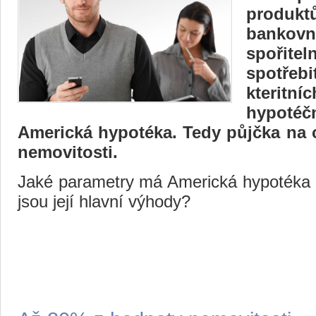
produkt
bankov
spořite
spotře
kterit
hypotéč
Americká hypotéka. Tedy půjčka na c
nemovitosti.
Jaké parametry má Americká hypotéka Č
jsou její hlavní výhody?