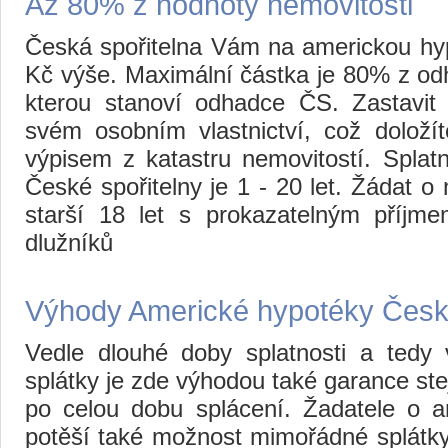
Až 80% z hodnoty nemovitosti
Česká spořitelna Vám na americkou hy
Kč výše. Maximální částka je 80% z od
kterou stanoví odhadce ČS. Zastavit
svém osobním vlastnictví, což doloží
výpisem z katastru nemovitostí. Splat
České spořitelny je 1 - 20 let. Žádat o
starší 18 let s prokazatelným příjme
dlužníků
Výhody Americké hypotéky České
Vedle dlouhé doby splatnosti a tedy 
splátky je zde výhodou také garance st
po celou dobu splácení. Žadatele o 
potěší také možnost mimořádné splátky